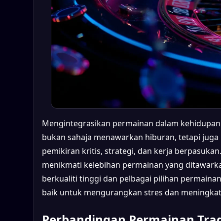
Mengintegrasikan permainan dalam kehidupan 
bukan sahaja menawarkan hiburan, tetapi ju
pemikiran kritis, strategi, dan kerja berpasuka
menikmati kelebihan permainan yang ditawarkan
berkualiti tinggi dan pelbagai pilihan permaina
baik untuk mengurangkan stres dan meningkat
Perbandingan Permainan Trad