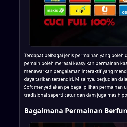
Terdapat pelbagai jenis permainan yang boleh d
pemain boleh merasai keasyikan permainan kas
menawarkan pengalaman interaktif yang menda
daya tarikan tersendiri. Misalnya, perjudian da
Soft menyediakan pelbagai pilihan permainan 
tradisional seperti catur dan dam juga masih p
Bagaimana Permainan Berfun