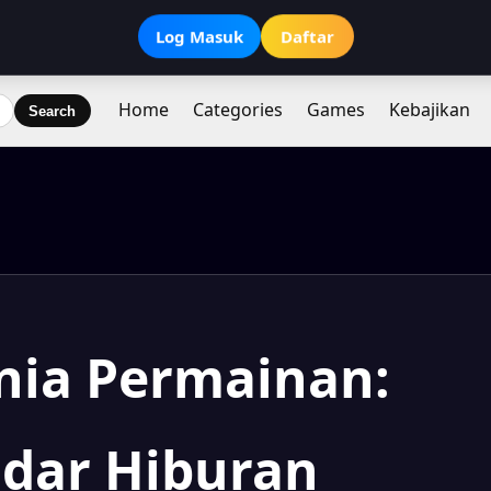
Log Masuk
Daftar
Home
Categories
Games
Kebajikan
Search
n
nia Permainan:
adar Hiburan