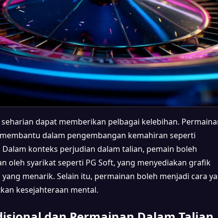
seharian dapat memberikan pelbagai kelebihan. Permaina
ga membantu dalam pengembangan kemahiran seperti
n. Dalam konteks perjudian dalam talian, pemain boleh
 oleh syarikat seperti PG Soft, yang menyediakan grafik
n yang menarik. Selain itu, permainan boleh menjadi cara y
kan kesejahteraan mental.
isional dan Permainan Dalam Talian