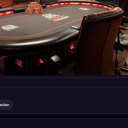
autan