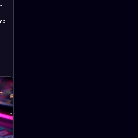
tu
tma