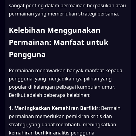
sangat penting dalam permainan berpasukan atau
permainan yang memerlukan strategi bersama.
Kelebihan Menggunakan
Permainan: Manfaat untuk
Pengguna
Permainan menawarkan banyak manfaat kepada
pengguna, yang menjadikannya pilihan yang
popular di kalangan pelbagai kumpulan umur.
Berikut adalah beberapa kelebihan:
1. Meningkatkan Kemahiran Berfikir:
Bermain
permainan memerlukan pemikiran kritis dan
strategi, yang dapat membantu meningkatkan
kemahiran berfikir analitis pengguna.