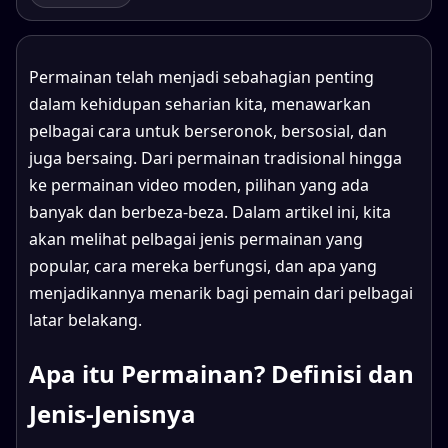
Permainan telah menjadi sebahagian penting
dalam kehidupan seharian kita, menawarkan
pelbagai cara untuk berseronok, bersosial, dan
juga bersaing. Dari permainan tradisional hingga
ke permainan video moden, pilihan yang ada
banyak dan berbeza-beza. Dalam artikel ini, kita
akan melihat pelbagai jenis permainan yang
popular, cara mereka berfungsi, dan apa yang
menjadikannya menarik bagi pemain dari pelbagai
latar belakang.
Apa itu Permainan? Definisi dan
Jenis-Jenisnya