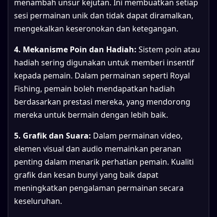
menambah unsur kejutan. Ini membuatkan setiap
sesi permainan unik dan tidak dapat diramalkan,
mengekalkan keseronokan dan ketegangan.
4. Mekanisme Poin dan Hadiah:
Sistem poin atau
hadiah sering digunakan untuk memberi insentif
kepada pemain. Dalam permainan seperti Royal
Fishing, pemain boleh mendapatkan hadiah
berdasarkan prestasi mereka, yang mendorong
mereka untuk bermain dengan lebih baik.
5. Grafik dan Suara:
Dalam permainan video,
elemen visual dan audio memainkan peranan
penting dalam menarik perhatian pemain. Kualiti
grafik dan kesan bunyi yang baik dapat
meningkatkan pengalaman permainan secara
keseluruhan.