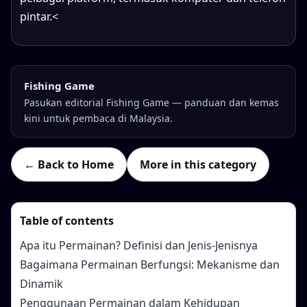
pintar.<
Fishing Game
Pasukan editorial Fishing Game — panduan dan kemas
kini untuk pembaca di Malaysia.
← Back to Home
More in this category
Table of contents
Apa itu Permainan? Definisi dan Jenis-Jenisnya
Bagaimana Permainan Berfungsi: Mekanisme dan
Dinamik
Penggunaan Permainan dalam Kehidupan