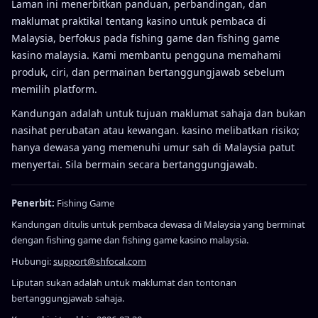
Laman ini menerbitkan panduan, perbandingan, dan
maklumat praktikal tentang kasino untuk pembaca di
Malaysia, berfokus pada fishing game dan fishing game
kasino malaysia. Kami membantu pengguna memahami
produk, ciri, dan permainan bertanggungjawab sebelum
memilih platform.
Kandungan adalah untuk tujuan maklumat sahaja dan bukan
nasihat perubatan atau kewangan. kasino melibatkan risiko;
hanya dewasa yang memenuhi umur sah di Malaysia patut
menyertai. Sila bermain secara bertanggungjawab.
Penerbit:
Fishing Game
Kandungan ditulis untuk pembaca dewasa di Malaysia yang berminat
dengan fishing game dan fishing game kasino malaysia.
Hubungi:
support@shfocal.com
Liputan sukan adalah untuk maklumat dan tontonan
bertanggungjawab sahaja.