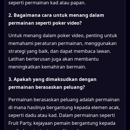
seperti permainan kad atau papan.
2. Bagaimana cara untuk menang dalam
permainan seperti poker video?
Untuk menang dalam poker video, penting untuk
memahami peraturan permainan, menggunakan
strategi yang baik, dan dapat membaca lawan.
Latihan berterusan juga akan membantu
meningkatkan kemahiran bermain.
3. Apakah yang dimaksudkan dengan
permainan berasaskan peluang?
Permainan berasaskan peluang adalah permainan
di mana hasilnya bergantung kepada elemen acak,
seperti dadu atau kad. Dalam permainan seperti
Fruit Party, kejayaan pemain bergantung kepada