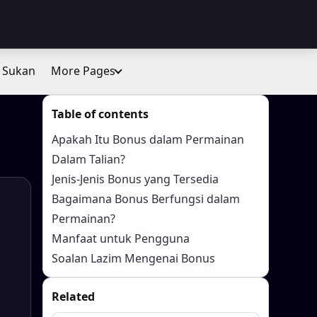
Sukan
More Pages
Table of contents
Apakah Itu Bonus dalam Permainan
Dalam Talian?
Jenis-Jenis Bonus yang Tersedia
Bagaimana Bonus Berfungsi dalam
Permainan?
Manfaat untuk Pengguna
Soalan Lazim Mengenai Bonus
Related