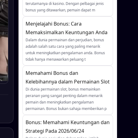
terutamanya di kasino. Dengan pelbagai jenis
bonus yang ditawarkan, pemain dapat m
Menjelajahi Bonus: Cara
Memaksimalkan Keuntungan Anda
Dalam dunia permainan dan perjudian, bonus
adalah salah satu cara yang paling menarik
untuk meningkatkan pengalaman anda. Bonus
tidak hanya menawarkan peluang t
Memahami Bonus dan
Kelebihannya dalam Permainan Slot
Di dunia permainan slot, bonus memainkan
peranan yang sangat penting dalam menarik
pemain dan meningkatkan pengalaman
permainan. Bonus bukan sahaja memberikan p
Bonus: Memahami Keuntungan dan
Strategi Pada 2026/06/24