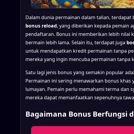
Dalam dunia permainan dalam talian, terdapat 
bonus reload
, yang diberikan kepada pemain 
pendaftaran. Bonus ini memberikan lebih nila
bermain lebih lama. Selain itu, terdapat juga
bo
untuk mendapatkan kredit permainan tanpa perl
mereka yang ingin mencuba permainan tanpa 
Satu lagi jenis bonus yang semakin popular ad
Permainan ini sering menawarkan bonus khas 
lumayan. Pemain perlu memahami terma dan sy
mereka dapat memanfaatkan sepenuhnya tawa
Bagaimana Bonus Berfungsi 