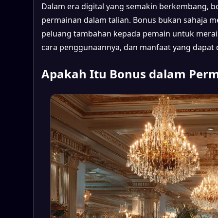
Dalam era digital yang semakin berkembang, b
permainan dalam talian. Bonus bukan sahaja 
peluang tambahan kepada pemain untuk meraih 
cara penggunaannya, dan manfaat yang dapat d
Apakah Itu Bonus dalam Perm