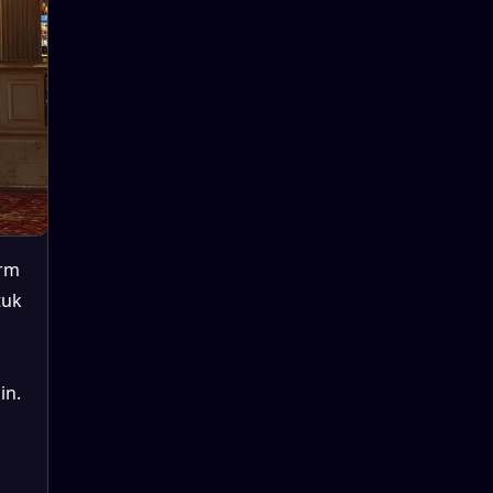
orm
tuk
in.