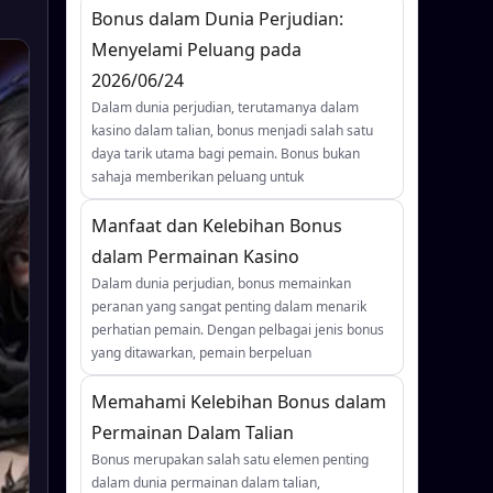
Bonus dalam Dunia Perjudian:
Menyelami Peluang pada
2026/06/24
Dalam dunia perjudian, terutamanya dalam
kasino dalam talian, bonus menjadi salah satu
daya tarik utama bagi pemain. Bonus bukan
sahaja memberikan peluang untuk
Manfaat dan Kelebihan Bonus
dalam Permainan Kasino
Dalam dunia perjudian, bonus memainkan
peranan yang sangat penting dalam menarik
perhatian pemain. Dengan pelbagai jenis bonus
yang ditawarkan, pemain berpeluan
Memahami Kelebihan Bonus dalam
Permainan Dalam Talian
Bonus merupakan salah satu elemen penting
dalam dunia permainan dalam talian,