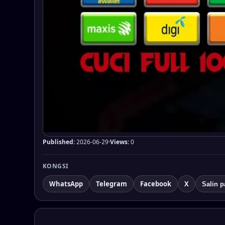
Published:
2026-06-29
·
Views:
0
KONGSI
WhatsApp
Telegram
Facebook
X
Salin p