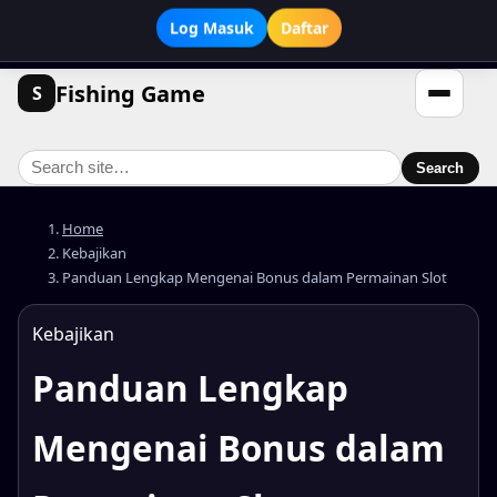
Log Masuk
Daftar
Fishing Game
S
Search
Search
Home
Kebajikan
Panduan Lengkap Mengenai Bonus dalam Permainan Slot
Kebajikan
Panduan Lengkap
Mengenai Bonus dalam