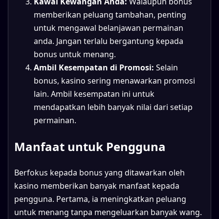
Kawal Kewangan Anda:
Walaupun bonus
memberikan peluang tambahan, penting
untuk mengawal belanjawan permainan
anda. Jangan terlalu bergantung kepada
bonus untuk menang.
Ambil Kesempatan di Promosi:
Selain
bonus, kasino sering menawarkan promosi
lain. Ambil kesempatan ini untuk
mendapatkan lebih banyak nilai dari setiap
permainan.
Manfaat untuk Pengguna
Berfokus kepada bonus yang ditawarkan oleh
kasino memberikan banyak manfaat kepada
pengguna. Pertama, ia meningkatkan peluang
untuk menang tanpa mengeluarkan banyak wang.