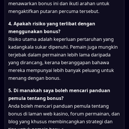
menawarkan bonus ini dan ikuti arahan untuk
mengaktifkan putaran percuma tersebut.
4. Apakah risiko yang terlibat dengan
menggunakan bonus?
Risiko utama adalah keperluan pertaruhan yang
kadangkala sukar dipenuhi. Pemain juga mungkin
terjebak dalam permainan lebih lama daripada
yang dirancang, kerana beranggapan bahawa
mereka mempunyai lebih banyak peluang untuk
menang dengan bonus.
5. Di manakah saya boleh mencari panduan
pemula tentang bonus?
Anda boleh mencari panduan pemula tentang
bonus di laman web kasino, forum permainan, dan
blog yang khusus membincangkan strategi dan