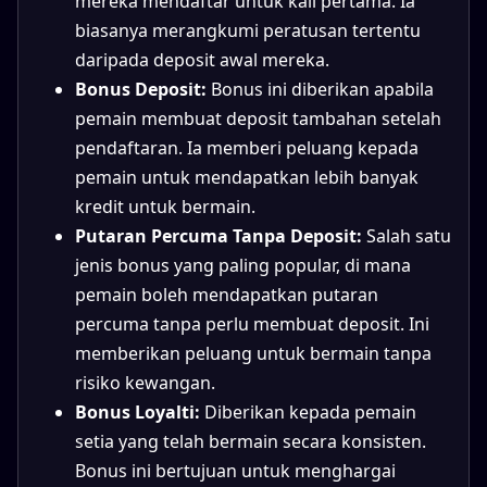
mereka mendaftar untuk kali pertama. Ia
biasanya merangkumi peratusan tertentu
daripada deposit awal mereka.
Bonus Deposit:
Bonus ini diberikan apabila
pemain membuat deposit tambahan setelah
pendaftaran. Ia memberi peluang kepada
pemain untuk mendapatkan lebih banyak
kredit untuk bermain.
Putaran Percuma Tanpa Deposit:
Salah satu
jenis bonus yang paling popular, di mana
pemain boleh mendapatkan putaran
percuma tanpa perlu membuat deposit. Ini
memberikan peluang untuk bermain tanpa
risiko kewangan.
Bonus Loyalti:
Diberikan kepada pemain
setia yang telah bermain secara konsisten.
Bonus ini bertujuan untuk menghargai