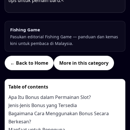
tips untuk pemain baru.<
Fishing Game
Pasukan editorial Fishing Game — panduan dan kemas
kini untuk pembaca di Malaysia.
← Back to Home
More in this category
Table of contents
Apa Itu Bonus dalam Permainan Slot?
Jenis-Jenis Bonus yang Tersedia
Bagaimana Cara Menggunakan Bonus Secara
Berkesan?
Manfaat untuk Pengguna