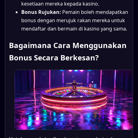
kesetiaan mereka kepada kasino.
Bonus Rujukan:
Pemain boleh mendapatkan
bonus dengan merujuk rakan mereka untuk
mendaftar dan bermain di kasino yang sama.
Bagaimana Cara Menggunakan
Bonus Secara Berkesan?