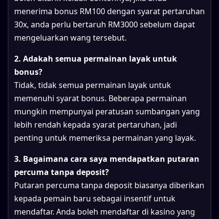
menerima bonus RM100 dengan syarat pertaruhan
30x, anda perlu bertaruh RM3000 sebelum dapat
mengeluarkan wang tersebut.
2. Adakah semua permainan layak untuk
bonus?
Tidak, tidak semua permainan layak untuk
memenuhi syarat bonus. Beberapa permainan
mungkin mempunyai peratusan sumbangan yang
lebih rendah kepada syarat pertaruhan, jadi
penting untuk memeriksa permainan yang layak.
3. Bagaimana cara saya mendapatkan putaran
percuma tanpa deposit?
Putaran percuma tanpa deposit biasanya diberikan
kepada pemain baru sebagai insentif untuk
mendaftar. Anda boleh mendaftar di kasino yang