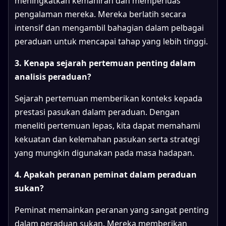
meningkatkan kemahiran dan memperluas
pengalaman mereka. Mereka berlatih secara
intensif dan mengambil bahagian dalam pelbagai
peraduan untuk mencapai tahap yang lebih tinggi.
3. Kenapa sejarah pertemuan penting dalam
analisis peraduan?
Sejarah pertemuan memberikan konteks kepada
prestasi pasukan dalam peraduan. Dengan
meneliti pertemuan lepas, kita dapat memahami
kekuatan dan kelemahan pasukan serta strategi
yang mungkin digunakan pada masa hadapan.
4. Apakah peranan peminat dalam peraduan
sukan?
Peminat memainkan peranan yang sangat penting
dalam peraduan sukan. Mereka memberikan