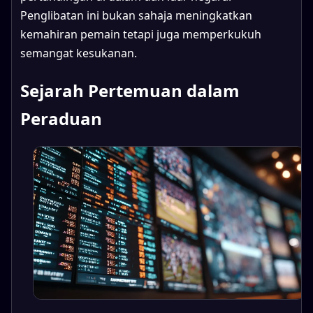
Penglibatan ini bukan sahaja meningkatkan
kemahiran pemain tetapi juga memperkukuh
semangat kesukanan.
Sejarah Pertemuan dalam
Peraduan