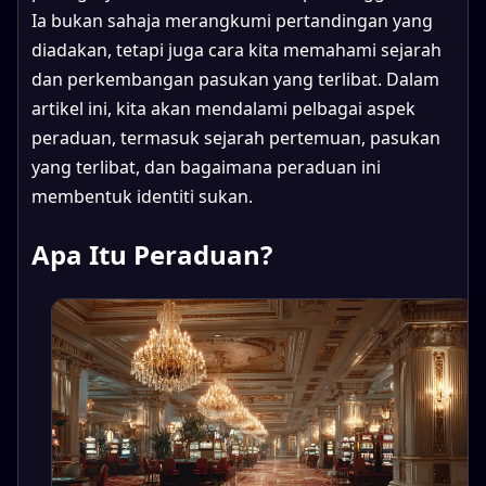
Ia bukan sahaja merangkumi pertandingan yang
diadakan, tetapi juga cara kita memahami sejarah
dan perkembangan pasukan yang terlibat. Dalam
artikel ini, kita akan mendalami pelbagai aspek
peraduan, termasuk sejarah pertemuan, pasukan
yang terlibat, dan bagaimana peraduan ini
membentuk identiti sukan.
Apa Itu Peraduan?