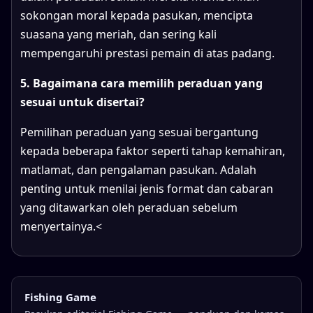
sokongan moral kepada pasukan, mencipta
suasana yang meriah, dan sering kali
mempengaruhi prestasi pemain di atas padang.
5. Bagaimana cara memilih peraduan yang
sesuai untuk disertai?
Pemilihan peraduan yang sesuai bergantung
kepada beberapa faktor seperti tahap kemahiran,
matlamat, dan pengalaman pasukan. Adalah
penting untuk menilai jenis format dan cabaran
yang ditawarkan oleh peraduan sebelum
menyertainya.<
Fishing Game