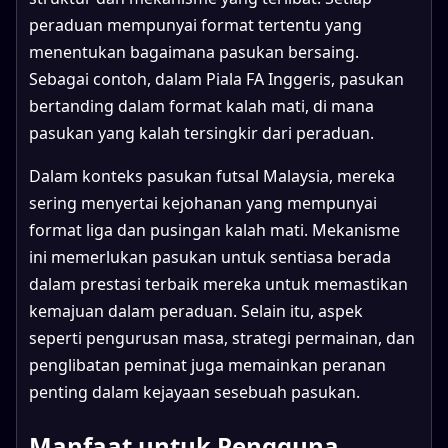
peraduan mempunyai format tertentu yang
menentukan bagaimana pasukan bersaing.
Sebagai contoh, dalam Piala FA Inggeris, pasukan
bertanding dalam format kalah mati, di mana
pasukan yang kalah tersingkir dari peraduan.
Dalam konteks pasukan futsal Malaysia, mereka
sering menyertai kejohanan yang mempunyai
format liga dan pusingan kalah mati. Mekanisme
ini memerlukan pasukan untuk sentiasa berada
dalam prestasi terbaik mereka untuk memastikan
kemajuan dalam peraduan. Selain itu, aspek
seperti pengurusan masa, strategi permainan, dan
penglibatan peminat juga memainkan peranan
penting dalam kejayaan sesebuah pasukan.
Manfaat untuk Pengguna