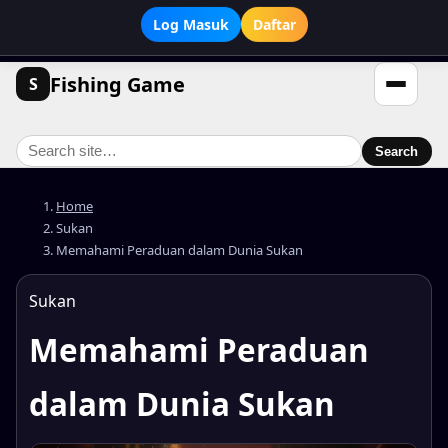
Log Masuk
Daftar
Fishing Game
S
Search
Search
Home
Sukan
Memahami Peraduan dalam Dunia Sukan
Sukan
Memahami Peraduan
dalam Dunia Sukan