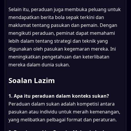
Selain itu, peraduan juga membuka peluang untuk
mendapatkan berita bola sepak terkini dan
maklumat tentang pasukan dan pemain. Dengan
mengikuti peraduan, peminat dapat memahami
lebih dalam tentang strategi dan teknik yang
digunakan oleh pasukan kegemaran mereka. Ini
meningkatkan pengetahuan dan keterlibatan
mereka dalam dunia sukan.
Soalan Lazim
1. Apa itu peraduan dalam konteks sukan?
Peraduan dalam sukan adalah kompetisi antara
pasukan atau individu untuk meraih kemenangan,
yang melibatkan pelbagai format dan peraturan.