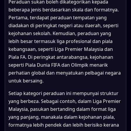
Peraduan sukan boleh dikategorikan kepada
beberapa jenis berdasarkan skala dan formatnya.
Pertama, terdapat peraduan tempatan yang
diadakan di peringkat negeri atau daerah, seperti
kejohanan sekolah. Kemudian, peraduan yang
lebih besar termasuk liga profesional dan piala
kebangsaan, seperti Liga Premier Malaysia dan
Piala FA. Di peringkat antarabangsa, kejohanan
seperti Piala Dunia FIFA dan Olimpik menarik
perhatian global dan menyatukan pelbagai negara
untuk bersaing.
Setiap kategori peraduan ini mempunyai struktur
yang berbeza. Sebagai contoh, dalam Liga Premier
Malaysia, pasukan bertanding dalam format liga
yang panjang, manakala dalam kejohanan piala,
formatnya lebih pendek dan lebih berisiko kerana