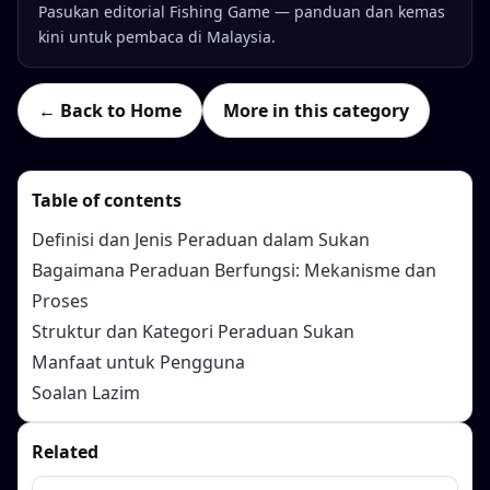
Pasukan editorial Fishing Game — panduan dan kemas
kini untuk pembaca di Malaysia.
← Back to Home
More in this category
Table of contents
Definisi dan Jenis Peraduan dalam Sukan
Bagaimana Peraduan Berfungsi: Mekanisme dan
Proses
Struktur dan Kategori Peraduan Sukan
Manfaat untuk Pengguna
Soalan Lazim
Related