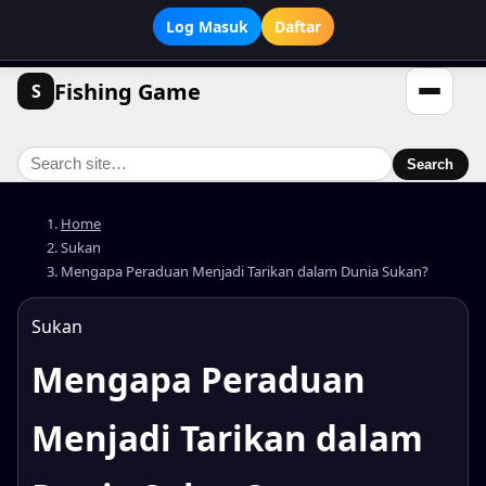
Log Masuk
Daftar
Fishing Game
S
Search
Search
Home
Sukan
Mengapa Peraduan Menjadi Tarikan dalam Dunia Sukan?
Sukan
Mengapa Peraduan
Menjadi Tarikan dalam