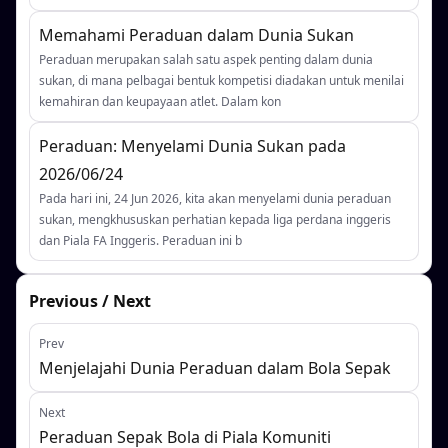
Memahami Peraduan dalam Dunia Sukan
Peraduan merupakan salah satu aspek penting dalam dunia
sukan, di mana pelbagai bentuk kompetisi diadakan untuk menilai
kemahiran dan keupayaan atlet. Dalam kon
Peraduan: Menyelami Dunia Sukan pada
2026/06/24
Pada hari ini, 24 Jun 2026, kita akan menyelami dunia peraduan
sukan, mengkhususkan perhatian kepada liga perdana inggeris
dan Piala FA Inggeris. Peraduan ini b
Previous / Next
Prev
Menjelajahi Dunia Peraduan dalam Bola Sepak
Next
Peraduan Sepak Bola di Piala Komuniti