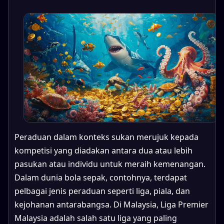
Peraduan dalam konteks sukan merujuk kepada
kompetisi yang diadakan antara dua atau lebih
pasukan atau individu untuk meraih kemenangan.
Dalam dunia bola sepak, contohnya, terdapat
pelbagai jenis peraduan seperti liga, piala, dan
kejohanan antarabangsa. Di Malaysia, Liga Premier
Malaysia adalah salah satu liga yang paling