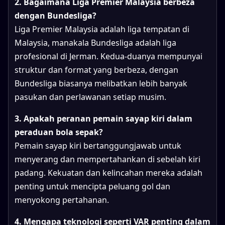
2. Bagaimana Liga Premier Malaysia berbeza
dengan Bundesliga?
Liga Premier Malaysia adalah liga tempatan di
Malaysia, manakala Bundesliga adalah liga
profesional di Jerman. Kedua-duanya mempunyai
struktur dan format yang berbeza, dengan
Bundesliga biasanya melibatkan lebih banyak
pasukan dan perlawanan setiap musim.
3. Apakah peranan pemain sayap kiri dalam
peraduan bola sepak?
Pemain sayap kiri bertanggungjawab untuk
menyerang dan mempertahankan di sebelah kiri
padang. Kekuatan dan kelincahan mereka adalah
penting untuk mencipta peluang gol dan
menyokong pertahanan.
4. Mengapa teknologi seperti VAR penting dalam