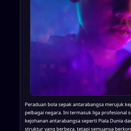
Peraduan bola sepak antarabangsa merujuk ke
pelbagai negara. Ini termasuk liga profesional se
kejohanan antarabangsa seperti Piala Dunia d
struktur yang berbeza, tetapi semuanya berkon