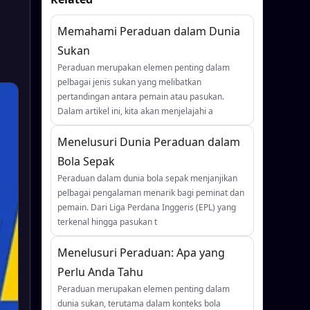
Memahami Peraduan dalam Dunia
Sukan
Peraduan merupakan elemen penting dalam
pelbagai jenis sukan yang melibatkan
pertandingan antara pemain atau pasukan.
Dalam artikel ini, kita akan menjelajahi a
Menelusuri Dunia Peraduan dalam
Bola Sepak
Peraduan dalam dunia bola sepak menjanjikan
pelbagai pengalaman menarik bagi peminat dan
pemain. Dari Liga Perdana Inggeris (EPL) yang
terkenal hingga pasukan t
Menelusuri Peraduan: Apa yang
Perlu Anda Tahu
Peraduan merupakan elemen penting dalam
dunia sukan, terutama dalam konteks bola