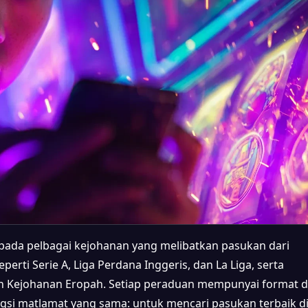
pada pelbagai kejohanan yang melibatkan pasukan dari
perti Serie A, Liga Perdana Inggeris, dan La Liga, serta
an Kejohanan Eropah. Setiap peraduan mempunyai format 
gsi matlamat yang sama: untuk mencari pasukan terbaik d