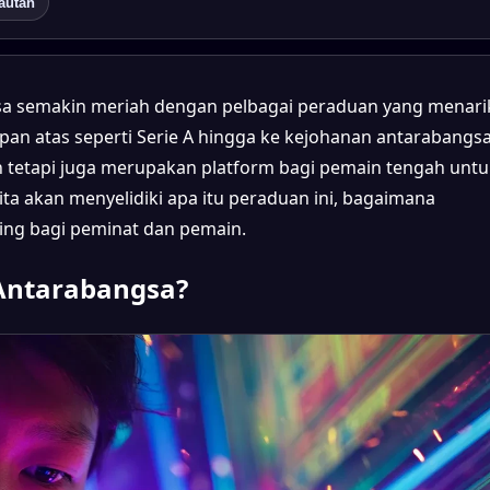
autan
gsa semakin meriah dengan pelbagai peraduan yang menari
apan atas seperti Serie A hingga ke kejohanan antarabangsa
 tetapi juga merupakan platform bagi pemain tengah untu
ita akan menyelidiki apa itu peraduan ini, bagaimana
ing bagi peminat dan pemain.
 Antarabangsa?