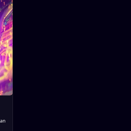
dan
i