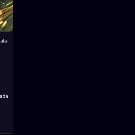
ala
iada