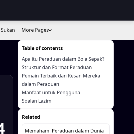
Sukan
More Pages
Table of contents
Apa itu Peraduan dalam Bola Sepak?
Struktur dan Format Peraduan
Pemain Terbaik dan Kesan Mereka
dalam Peraduan
Manfaat untuk Pengguna
Soalan Lazim
Related
4
Memahami Peraduan dalam Dunia