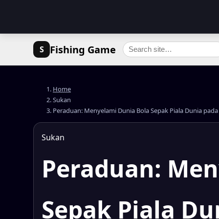
Fishing Game
S
Search
Home
Sukan
Peraduan: Menyelami Dunia Bola Sepak Piala Dunia pada
Sukan
Peraduan: Men
Sepak Piala Du