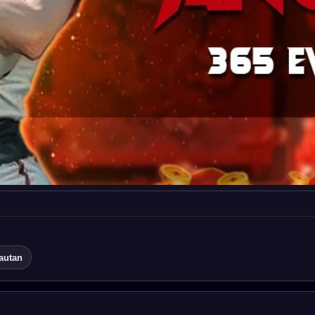
autan