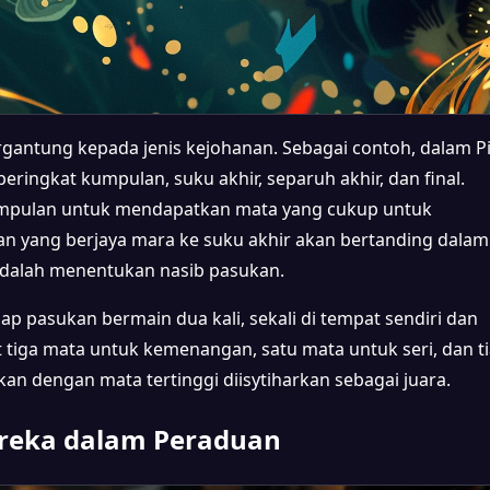
gantung kepada jenis kejohanan. Sebagai contoh, dalam Pi
eringkat kumpulan, suku akhir, separuh akhir, dan final.
umpulan untuk mendapatkan mata yang cukup untuk
an yang berjaya mara ke suku akhir akan bertanding dalam
 adalah menentukan nasib pasukan.
ap pasukan bermain dua kali, sekali di tempat sendiri dan
 tiga mata untuk kemenangan, satu mata untuk seri, dan t
an dengan mata tertinggi diisytiharkan sebagai juara.
ereka dalam Peraduan