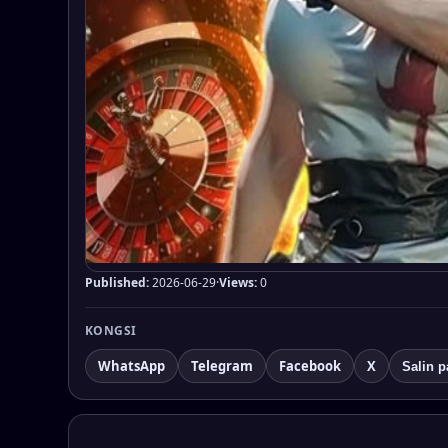
Published:
2026-06-29
·
Views:
0
KONGSI
WhatsApp
Telegram
Facebook
X
Salin p