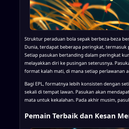
Struktur peraduan bola sepak berbeza-beza ber
Dunia, terdapat beberapa peringkat, termasuk p
Setiap pasukan bertanding dalam peringkat k
melayakkan diri ke pusingan seterusnya. Pasuk
format kalah mati, di mana setiap perlawanan
Bagi EPL, formatnya lebih konsisten dengan seti
sekali di tempat lawan. Pasukan akan mendapat
mata untuk kekalahan. Pada akhir musim, pasuk
Pemain Terbaik dan Kesan M