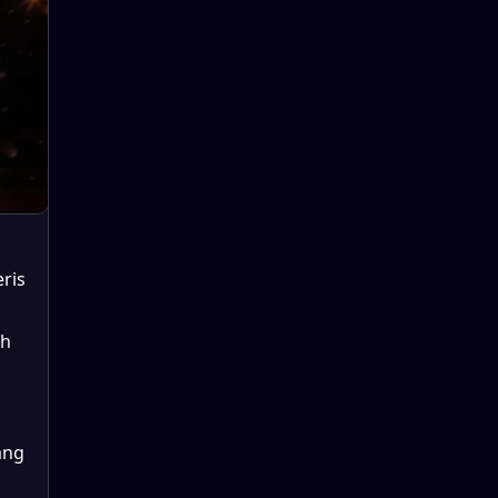
eris
ah
ang