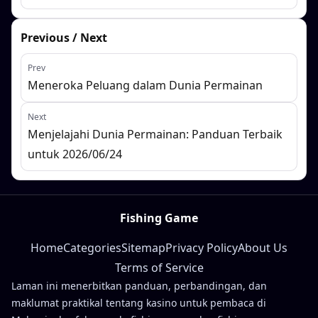
Previous / Next
Prev
Meneroka Peluang dalam Dunia Permainan
Next
Menjelajahi Dunia Permainan: Panduan Terbaik
untuk 2026/06/24
Fishing Game
Home
Categories
Sitemap
Privacy Policy
About Us
Terms of Service
Laman ini menerbitkan panduan, perbandingan, dan
maklumat praktikal tentang kasino untuk pembaca di