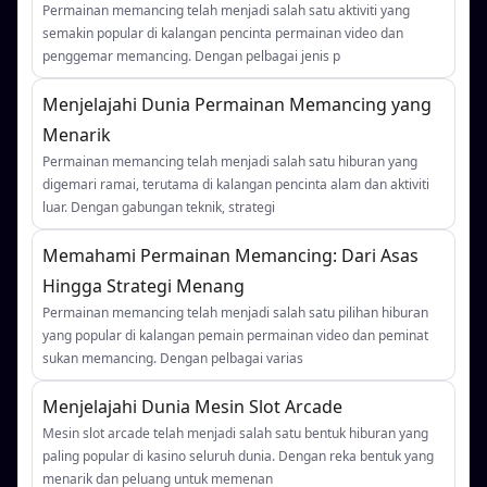
Permainan memancing telah menjadi salah satu aktiviti yang
semakin popular di kalangan pencinta permainan video dan
penggemar memancing. Dengan pelbagai jenis p
Menjelajahi Dunia Permainan Memancing yang
Menarik
Permainan memancing telah menjadi salah satu hiburan yang
digemari ramai, terutama di kalangan pencinta alam dan aktiviti
luar. Dengan gabungan teknik, strategi
Memahami Permainan Memancing: Dari Asas
Hingga Strategi Menang
Permainan memancing telah menjadi salah satu pilihan hiburan
yang popular di kalangan pemain permainan video dan peminat
sukan memancing. Dengan pelbagai varias
Menjelajahi Dunia Mesin Slot Arcade
Mesin slot arcade telah menjadi salah satu bentuk hiburan yang
paling popular di kasino seluruh dunia. Dengan reka bentuk yang
menarik dan peluang untuk memenan