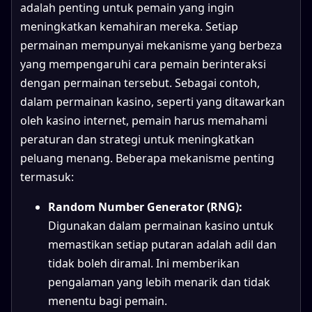
adalah penting untuk pemain yang ingin
meningkatkan kemahiran mereka. Setiap
permainan mempunyai mekanisme yang berbeza
yang mempengaruhi cara pemain berinteraksi
dengan permainan tersebut. Sebagai contoh,
dalam permainan kasino, seperti yang ditawarkan
oleh kasino internet, pemain harus memahami
peraturan dan strategi untuk meningkatkan
peluang menang. Beberapa mekanisme penting
termasuk:
Random Number Generator (RNG):
Digunakan dalam permainan kasino untuk
memastikan setiap putaran adalah adil dan
tidak boleh diramal. Ini memberikan
pengalaman yang lebih menarik dan tidak
menentu bagi pemain.