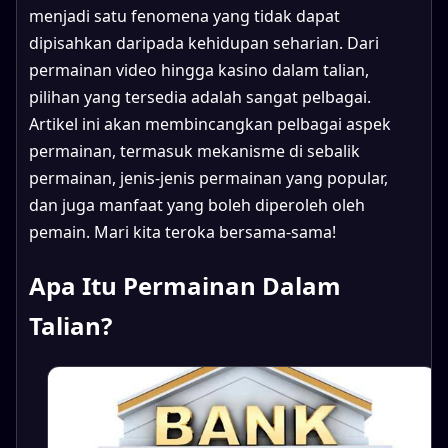
menjadi satu fenomena yang tidak dapat
dipisahkan daripada kehidupan seharian. Dari
permainan video hingga kasino dalam talian,
pilihan yang tersedia adalah sangat pelbagai.
Artikel ini akan membincangkan pelbagai aspek
permainan, termasuk mekanisme di sebalik
permainan, jenis-jenis permainan yang popular,
dan juga manfaat yang boleh diperoleh oleh
pemain. Mari kita teroka bersama-sama!
Apa Itu Permainan Dalam
Talian?