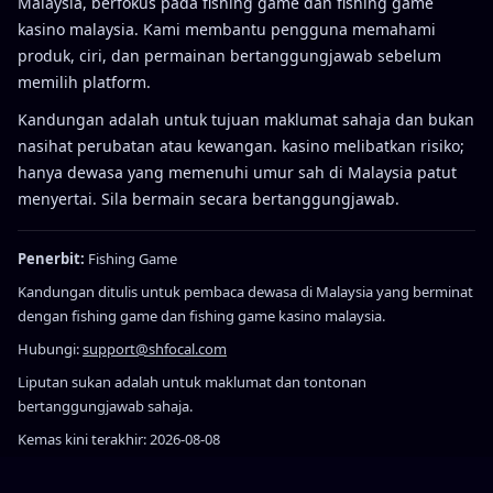
Malaysia, berfokus pada fishing game dan fishing game
kasino malaysia. Kami membantu pengguna memahami
produk, ciri, dan permainan bertanggungjawab sebelum
memilih platform.
Kandungan adalah untuk tujuan maklumat sahaja dan bukan
nasihat perubatan atau kewangan. kasino melibatkan risiko;
hanya dewasa yang memenuhi umur sah di Malaysia patut
menyertai. Sila bermain secara bertanggungjawab.
Penerbit:
Fishing Game
Kandungan ditulis untuk pembaca dewasa di Malaysia yang berminat
dengan fishing game dan fishing game kasino malaysia.
Hubungi:
support@shfocal.com
Liputan sukan adalah untuk maklumat dan tontonan
bertanggungjawab sahaja.
Kemas kini terakhir: 2026-08-08
© 2026 shfocal.com Semua hak cipta terpelihara