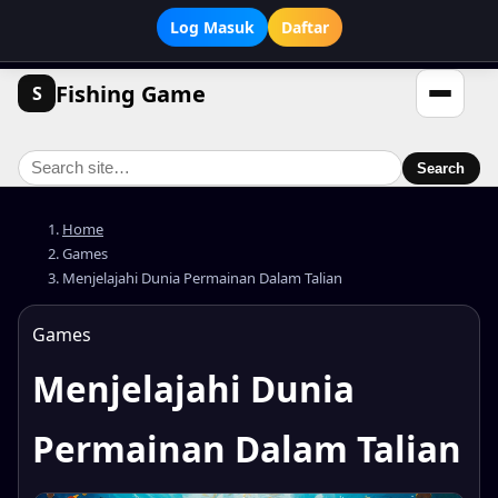
Log Masuk
Daftar
Fishing Game
S
Search
Search
Home
Games
Menjelajahi Dunia Permainan Dalam Talian
Games
Menjelajahi Dunia
Permainan Dalam Talian