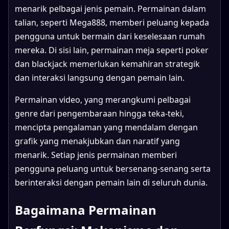
menarik pelbagai jenis pemain. Permainan dalam
talian, seperti Mega888, memberi peluang kepada
pengguna untuk bermain dari keselesaan rumah
mereka. Di sisi lain, permainan meja seperti poker
dan blackjack memerlukan kemahiran strategik
dan interaksi langsung dengan pemain lain.
Permainan video, yang merangkumi pelbagai
genre dari pengembaraan hingga teka-teki,
mencipta pengalaman yang mendalam dengan
grafik yang menakjubkan dan naratif yang
menarik. Setiap jenis permainan memberi
pengguna peluang untuk bersenang-senang serta
berinteraksi dengan pemain lain di seluruh dunia.
Bagaimana Permainan