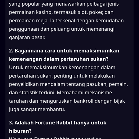
yang popular yang menawarkan pelbagai jenis
permainan kasino, termasuk slot, poker, dan
permainan meja. Ia terkenal dengan kemudahan
penggunaan dan peluang untuk memenangi
ganjaran besar.
2. Bagaimana cara untuk memaksimumkan
kemenangan dalam pertaruhan sukan?
Untuk memaksimumkan kemenangan dalam
pertaruhan sukan, penting untuk melakukan
penyelidikan mendalam tentang pasukan, pemain,
dan statistik terkini. Memahami mekanisme
taruhan dan menguruskan bankroll dengan bijak
juga sangat membantu.
3. Adakah Fortune Rabbit hanya untuk
hiburan?