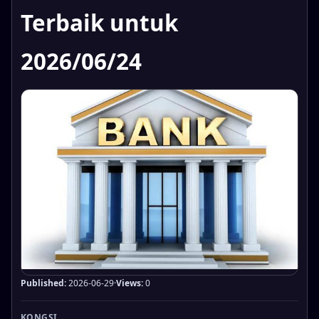
Terbaik untuk
2026/06/24
Published:
2026-06-29
·
Views:
0
KONGSI