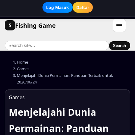
Log Masuk
Daftar
Fishing Game
S
Search
Search
Home
Games
Menjelajahi Dunia Permainan: Panduan Terbaik untuk
2026/06/24
Games
Menjelajahi Dunia
Permainan: Panduan