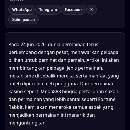
WhatsApp
Telegram
Facebook
X
Salin pautan
Pada 24 Jun 2026, dunia permainan terus
berkembang dengan pesat, menawarkan pelbagai
pilihan untuk peminat dan pemain. Artikel ini akan
membincangkan pelbagai jenis permainan,
mekanisme di sebalik mereka, serta manfaat yang
boleh diperoleh oleh pengguna. Dari permainan
kasino seperti Mega888 hingga pertaruhan sukan
dan permainan yang lebih santai seperti Fortune
Rabbit, kami akan meneroka semua aspek yang
menjadikan permainan ini menarik dan
menguntungkan.