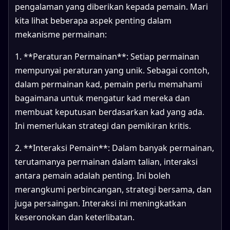
pengalaman yang diberikan kepada pemain. Mari
kita lihat beberapa aspek penting dalam
mekanisme permainan:
1. **Peraturan Permainan**: Setiap permainan
mempunyai peraturan yang unik. Sebagai contoh,
dalam permainan kad, pemain perlu memahami
bagaimana untuk mengatur kad mereka dan
membuat keputusan berdasarkan kad yang ada.
Ini memerlukan strategi dan pemikiran kritis.
2. **Interaksi Pemain**: Dalam banyak permainan,
terutamanya permainan dalam talian, interaksi
antara pemain adalah penting. Ini boleh
merangkumi perbincangan, strategi bersama, dan
juga persaingan. Interaksi ini meningkatkan
keseronokan dan keterlibatan.