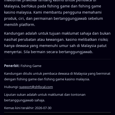
Malaysia, berfokus pada fishing game dan fishing game
kasino malaysia. Kami membantu pengguna memahami
produk, ciri, dan permainan bertanggungjawab sebelum
memilih platform.
Kandungan adalah untuk tujuan maklumat sahaja dan bukan
nasihat perubatan atau kewangan. kasino melibatkan risiko;
hanya dewasa yang memenuhi umur sah di Malaysia patut
menyertai. Sila bermain secara bertanggungjawab.
Penerbit:
Fishing Game
Kandungan ditulis untuk pembaca dewasa di Malaysia yang berminat
dengan fishing game dan fishing game kasino malaysia.
Hubungi:
support@shfocal.com
Liputan sukan adalah untuk maklumat dan tontonan
bertanggungjawab sahaja.
Kemas kini terakhir: 2026-07-30