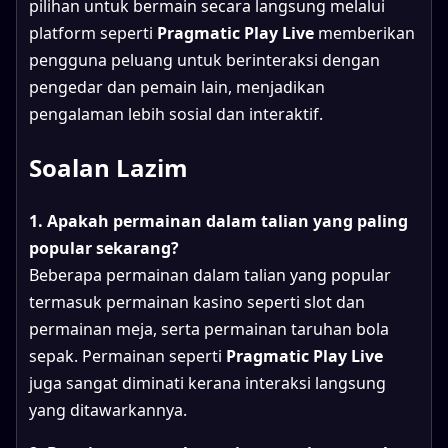
pilihan untuk bermain secara langsung melalui
platform seperti
Pragmatic Play Live
memberikan
pengguna peluang untuk berinteraksi dengan
pengedar dan pemain lain, menjadikan
pengalaman lebih sosial dan interaktif.
Soalan Lazim
1. Apakah permainan dalam talian yang paling
popular sekarang?
Beberapa permainan dalam talian yang popular
termasuk permainan kasino seperti slot dan
permainan meja, serta permainan taruhan bola
sepak. Permainan seperti
Pragmatic Play Live
juga sangat diminati kerana interaksi langsung
yang ditawarkannya.