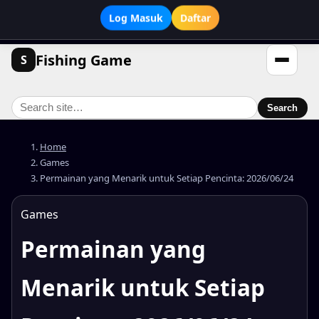
Log Masuk
Daftar
Fishing Game
S
Search
Search
Home
Games
Permainan yang Menarik untuk Setiap Pencinta: 2026/06/24
Games
Permainan yang
Menarik untuk Setiap