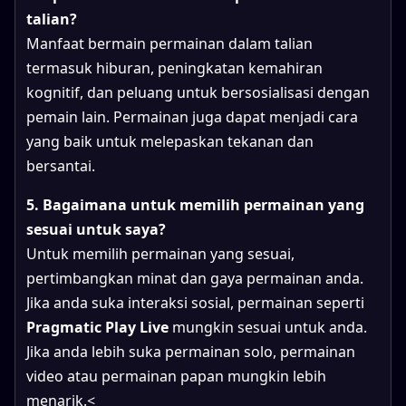
talian?
Manfaat bermain permainan dalam talian
termasuk hiburan, peningkatan kemahiran
kognitif, dan peluang untuk bersosialisasi dengan
pemain lain. Permainan juga dapat menjadi cara
yang baik untuk melepaskan tekanan dan
bersantai.
5. Bagaimana untuk memilih permainan yang
sesuai untuk saya?
Untuk memilih permainan yang sesuai,
pertimbangkan minat dan gaya permainan anda.
Jika anda suka interaksi sosial, permainan seperti
Pragmatic Play Live
mungkin sesuai untuk anda.
Jika anda lebih suka permainan solo, permainan
video atau permainan papan mungkin lebih
menarik.<