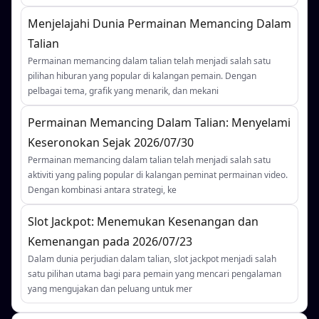
Menjelajahi Dunia Permainan Memancing Dalam
Talian
Permainan memancing dalam talian telah menjadi salah satu
pilihan hiburan yang popular di kalangan pemain. Dengan
pelbagai tema, grafik yang menarik, dan mekani
Permainan Memancing Dalam Talian: Menyelami
Keseronokan Sejak 2026/07/30
Permainan memancing dalam talian telah menjadi salah satu
aktiviti yang paling popular di kalangan peminat permainan video.
Dengan kombinasi antara strategi, ke
Slot Jackpot: Menemukan Kesenangan dan
Kemenangan pada 2026/07/23
Dalam dunia perjudian dalam talian, slot jackpot menjadi salah
satu pilihan utama bagi para pemain yang mencari pengalaman
yang mengujakan dan peluang untuk mer