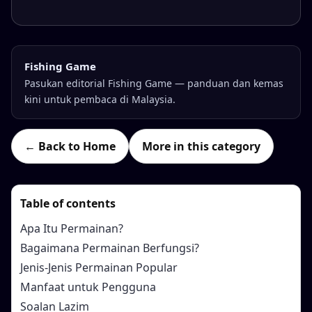
Fishing Game
Pasukan editorial Fishing Game — panduan dan kemas
kini untuk pembaca di Malaysia.
← Back to Home
More in this category
Table of contents
Apa Itu Permainan?
Bagaimana Permainan Berfungsi?
Jenis-Jenis Permainan Popular
Manfaat untuk Pengguna
Soalan Lazim