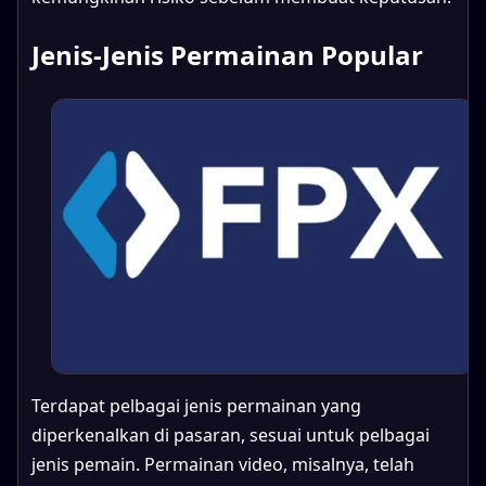
Jenis-Jenis Permainan Popular
Terdapat pelbagai jenis permainan yang
diperkenalkan di pasaran, sesuai untuk pelbagai
jenis pemain. Permainan video, misalnya, telah