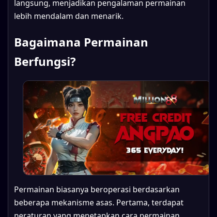
langsung, menjadikan pengalaman permainan
lebih mendalam dan menarik.
Bagaimana Permainan
Berfungsi?
Permainan biasanya beroperasi berdasarkan
beberapa mekanisme asas. Pertama, terdapat
peraturan yang menetapkan cara permainan