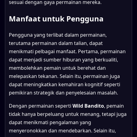
sesuai dengan gaya permainan mereka.
Manfaat untuk Pengguna
Pengguna yang terlibat dalam permainan,
terutama permainan dalam talian, dapat
menikmati pelbagai manfaat. Pertama, permainan
dapat menjadi sumber hiburan yang berkualiti,
membolehkan pemain untuk berehat dan
melepaskan tekanan. Selain itu, permainan juga
dapat meningkatkan kemahiran kognitif seperti
pemikiran strategik dan penyelesaian masalah.
Dengan permainan seperti
Wild Bandito
, pemain
tidak hanya berpeluang untuk menang, tetapi juga
dapat menikmati pengalaman yang
menyeronokkan dan mendebarkan. Selain itu,