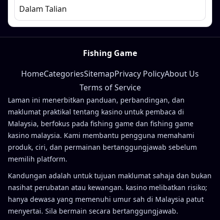
Dalam Talian
Fishing Game
Home
Categories
Sitemap
Privacy Policy
About Us
Terms of Service
Laman ini menerbitkan panduan, perbandingan, dan
maklumat praktikal tentang kasino untuk pembaca di
Malaysia, berfokus pada fishing game dan fishing game
kasino malaysia. Kami membantu pengguna memahami
produk, ciri, dan permainan bertanggungjawab sebelum
memilih platform.
Kandungan adalah untuk tujuan maklumat sahaja dan bukan
nasihat perubatan atau kewangan. kasino melibatkan risiko;
hanya dewasa yang memenuhi umur sah di Malaysia patut
menyertai. Sila bermain secara bertanggungjawab.