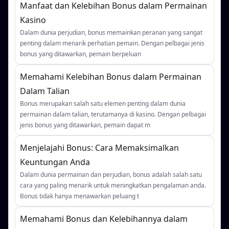
Manfaat dan Kelebihan Bonus dalam Permainan
Kasino
Dalam dunia perjudian, bonus memainkan peranan yang sangat
penting dalam menarik perhatian pemain. Dengan pelbagai jenis
bonus yang ditawarkan, pemain berpeluan
Memahami Kelebihan Bonus dalam Permainan
Dalam Talian
Bonus merupakan salah satu elemen penting dalam dunia
permainan dalam talian, terutamanya di kasino. Dengan pelbagai
jenis bonus yang ditawarkan, pemain dapat m
Menjelajahi Bonus: Cara Memaksimalkan
Keuntungan Anda
Dalam dunia permainan dan perjudian, bonus adalah salah satu
cara yang paling menarik untuk meningkatkan pengalaman anda.
Bonus tidak hanya menawarkan peluang t
Memahami Bonus dan Kelebihannya dalam