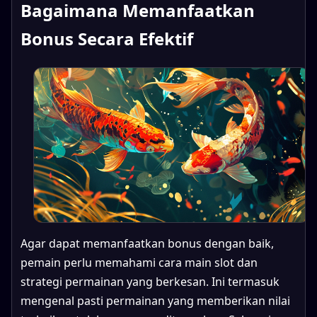
Bagaimana Memanfaatkan
Bonus Secara Efektif
Agar dapat memanfaatkan bonus dengan baik,
pemain perlu memahami cara main slot dan
strategi permainan yang berkesan. Ini termasuk
mengenal pasti permainan yang memberikan nilai