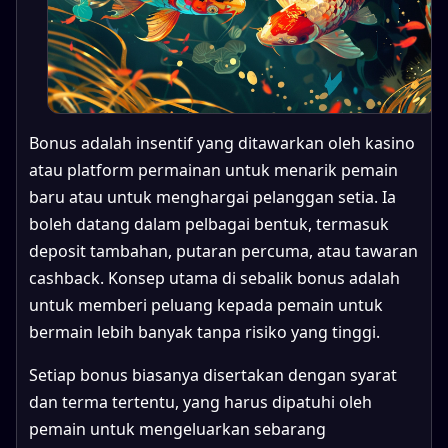
Bonus adalah insentif yang ditawarkan oleh kasino
atau platform permainan untuk menarik pemain
baru atau untuk menghargai pelanggan setia. Ia
boleh datang dalam pelbagai bentuk, termasuk
deposit tambahan, putaran percuma, atau tawaran
cashback. Konsep utama di sebalik bonus adalah
untuk memberi peluang kepada pemain untuk
bermain lebih banyak tanpa risiko yang tinggi.
Setiap bonus biasanya disertakan dengan syarat
dan terma tertentu, yang harus dipatuhi oleh
pemain untuk mengeluarkan sebarang