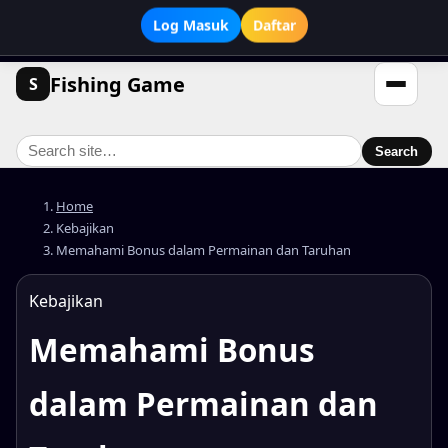
Log Masuk
Daftar
Fishing Game
S
Search
Search
Home
Kebajikan
Memahami Bonus dalam Permainan dan Taruhan
Kebajikan
Memahami Bonus
dalam Permainan dan