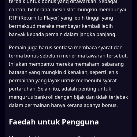
terbaik untuk bonus yang ditawarkan. Sebagai
contoh, beberapa mesin slot mungkin mempunyai
RTP (Return to Player) yang lebih tinggi, yang
bermaksud mereka membayar kembali lebih
banyak kepada pemain dalam jangka panjang.
Pemain juga harus sentiasa membaca syarat dan
terma bonus sebelum menerima tawaran tersebut.
Ini akan membantu mereka memahami sebarang
batasan yang mungkin dikenakan, seperti jenis
permainan yang layak untuk memenuhi syarat
pertaruhan. Selain itu, adalah penting untuk
mengurus bankroll dengan bijak dan tidak terjebak
dalam permainan hanya kerana adanya bonus.
Faedah untuk Pengguna