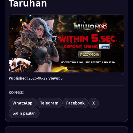
Taruhan
Published:
2026-06-29
·
Views:
0
KONGSI
WhatsApp
Telegram
Facebook
X
Salin pautan